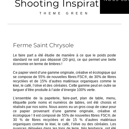
Shooting Inspiration
THEME GREEN
Ferme Saint Chrysole
Le faire part a été étudie de manière à ce que le poids poste
standard ne soit pas dépassé (20 grs), ce qui permet une belle
économie en terme de timbres !
Ce papier vient d’une gamme originale, créative et écologique qui
se compose de 55% de nouvelles fibres FSC®, de 30% de fibres
recyclées et de 15% d’autres matériaux organiques comme le
kiwi, le café, l’olive et des céréales. Cette gamme peut en outre se
targuer d’être produite à l’aide d’énergie 100% verte.
L’ensemble de la papeterie, faire-part, plan de table, menu,
étiquette porte noms et numéros de tables, ont été choisis et
réalisés par nos soins. Nous avons eu un gros coup de cœur pour
ce papier provenant d’une gamme originale, créative et
écologique ! Il est composé de 55% de nouvelles fibres FSC®, de
30 % de fibres recyclées et de 15 % d’autres matériaux
organiques comme le kiwi, le café, l’olive ou des céréales. Les
nuances délavées dans les tons de terre, très tendance, ont été