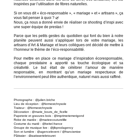
inspirées par l’utilisation de fibres naturelles.
Si on vous dit « éco-responsable », « mariage » et « artisans », ça
vous fait penser à quoi ? 🌿
Nous, ça nous a donné envie de réaliser ce shooting d’inspi avec
une super équipe de prestas !
Parce que les petits gestes du quotidien qui font du bien à notre
planète peuvent aussi s’appliquer lors de votre mariage, les
artisans d’Art & Mariage et leurs collègues ont décidé de mettre à
l’honneur le thème de l’éco-responsabilité.
Pour mettre en place ce mariage d’inspiration écoresponsable,
chaque prestataire a apporté sa touche écologique et sa
créativité. Le but était de célébrer l’amour de manière
responsable, en montrant qu’un mariage respectueux de
l’environnement peut être authentique, naturel mais aussi raffiné.
Photographe :
@julien.briche
Lieu de réception :
@fermestchrysole
Traiteur :
@fermestchrysole
Décoration :
@marie_bouts_de_ficelle
Papeterie et gravures bois :
@imprimeriemerigond
Robe de mariée :
@marieecouturelille
Costume du marié :
@keitel.france
Groupe de musique live :
@jlbprodagency
Son et lumière :
@agencelevent / @francismixe
Pâtissier :
@patisserieletouret