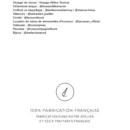
Voyage de noces :
Voyage Hélios Tournai
Cérémonie laïque :
@loveandlifeevents
Coiffure et maquillage :
@belleensoielannoy / @maeva.hmua
Alliances :
@sebastien.joaillier
Combi :
@lesoundtruck
Location de robes de demoiselles d’honneur :
@secasan_officiel
Vidéaste :
@notonlymax
Fleuriste :
@cotecampagnefleurs
Bijoux :
@atelier.bewood
100% FABRICATION FRANÇAISE
FABRICATION DANS NOTRE ATELIER
ET SOUS-TRAITANTS FRANÇAIS