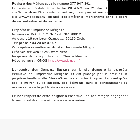
Registre des Métiers sous le numéro 377 947 361.
En vertu de l’article 6 de la loi 2004-575 du 21 Juin 2004 pour la
confiance dans l’économie numérique, il est précisé aux utilisateurs du
site www.merigond.fr, l’identité des différents intervenants dans le cadre
de sa réalisation et de son suivi :
Propriétaire :
Imprimerie Mérigond
Numéro de TVA :
FR 74 377 947 361 00012
Adresse :
16 rue Léon Gambetta, 59170 Croix
Téléphone :
03 20 65 02 07
Conception et réalisation du site :
Imprimerie Mérigond
Création site web :
CMS WordPress
Responsable de la publication :
Christie Mérigond
Hébergement :
IONOS
https://www.ionos.fr/
L’ensemble des éléments figurant sur le site demeure la propriété
exclusive de l’Imprimerie Mérigond et est protégé par le droit de la
propriété intellectuelle. Vous n’êtes pas autorisé à reproduire, quel qu’en
soit le moyen ou le support, ces éléments sans le consentement du
responsable de la publication de ce site.
Le non-respect de cette obligation constitue une contrefaçon engageant
la responsabilité civile et pénale de son auteur.