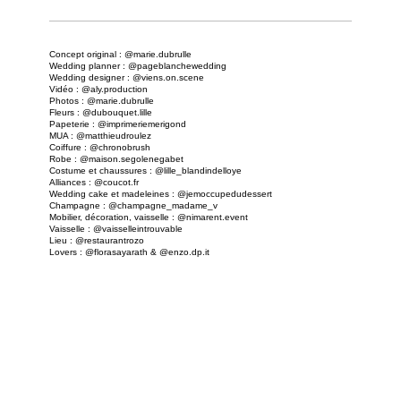
Concept original :
@marie.dubrulle
Wedding planner :
@pageblanchewedding
Wedding designer :
@viens.on.scene
Vidéo :
@aly.production
Photos :
@marie.dubrulle
Fleurs :
@‌dubouquet.lille
Papeterie :
@‌imprimeriemerigond
MUA :
@‌matthieudroulez
Coiffure :
@‌chronobrush
Robe :
@‌maison.segolenegabet
Costume et chaussures :
@lille_blandindelloye
Alliances :
@‌coucot.fr
Wedding cake et madeleines :
@‌jemoccupedudessert
Champagne :
@‌champagne_madame_v
Mobilier, décoration, vaisselle :
@‌nimarent.event
Vaisselle :
@‌vaisselleintrouvable
Lieu :
@‌restaurantrozo
Lovers :
@‌florasayarath & @‌enzo.dp.it